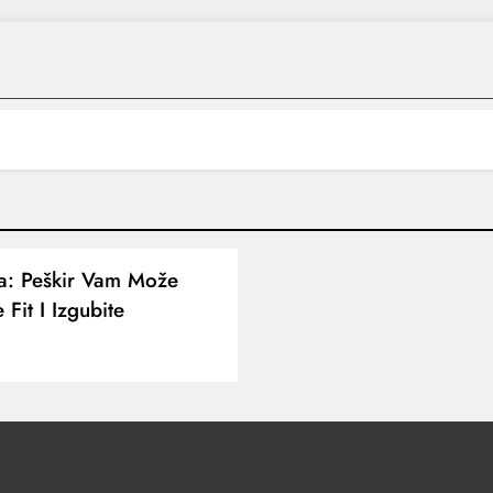
la: Peškir Vam Može
Fit I Izgubite