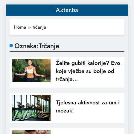
Akter.ba
Home
trčanje
Oznaka:
Trčanje
Želite gubiti kalorije? Evo
koje vježbe su bolje od
trčanja…
Tjelesna aktivnost za um i
mozak!