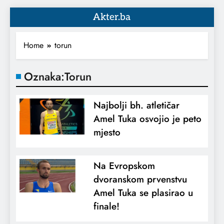
Akter.ba
Home
torun
Oznaka:
Torun
Najbolji bh. atletičar
Amel Tuka osvojio je peto
mjesto
Na Evropskom
dvoranskom prvenstvu
Amel Tuka se plasirao u
finale!