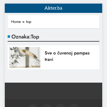
Akter.ba
Home
top
Oznaka:
Top
Sve o čuvenoj pampas
travi