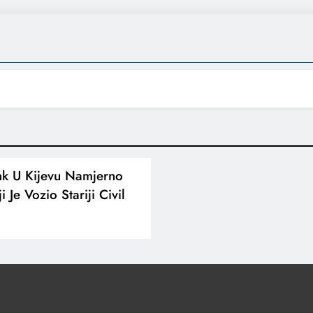
nk U Kijevu Namjerno
 Je Vozio Stariji Civil