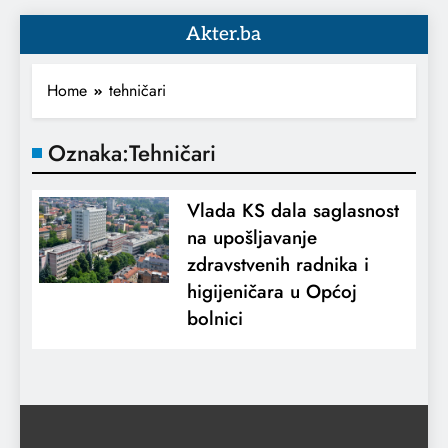
Akter.ba
Home
tehničari
Oznaka:
Tehničari
Vlada KS dala saglasnost
na upošljavanje
zdravstvenih radnika i
higijeničara u Općoj
bolnici