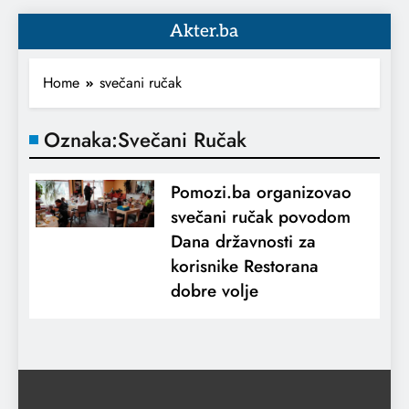
Akter.ba
Home
svečani ručak
Oznaka:
Svečani Ručak
Pomozi.ba organizovao
svečani ručak povodom
Dana državnosti za
korisnike Restorana
dobre volje