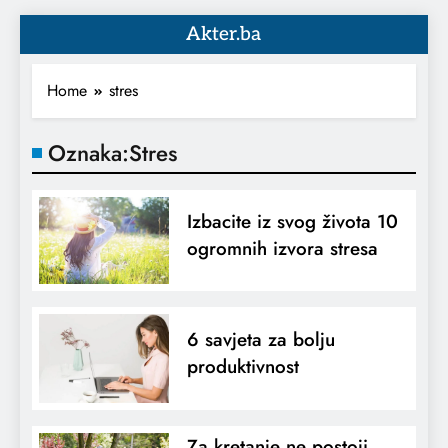
Akter.ba
Home
stres
Oznaka:
Stres
Izbacite iz svog života 10
ogromnih izvora stresa
6 savjeta za bolju
produktivnost
Za kretanje ne postoji