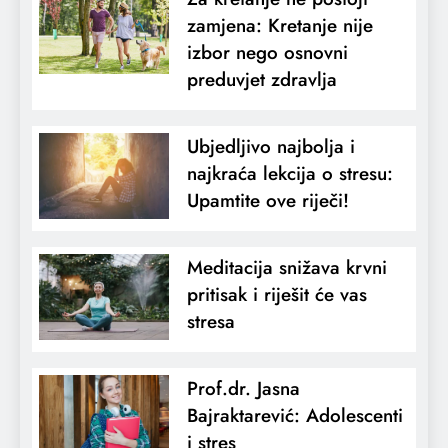
zamjena: Kretanje nije
izbor nego osnovni
preduvjet zdravlja
Ubjedljivo najbolja i
najkraća lekcija o stresu:
Upamtite ove riječi!
Meditacija snižava krvni
pritisak i riješit će vas
stresa
Prof.dr. Jasna
Bajraktarević: Adolescenti
i stres