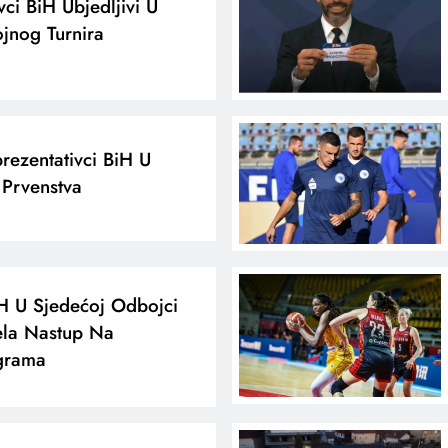
vci BiH Ubjedljivi U
jnog Turnira
rezentativci BiH U
 Prvenstva
iH U Sjedećoj Odbojci
la Nastup Na
Igrama