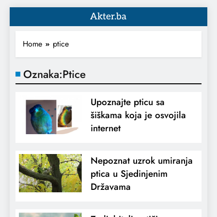
Akter.ba
Home
ptice
Oznaka:
Ptice
Upoznajte pticu sa
šiškama koja je osvojila
internet
Nepoznat uzrok umiranja
ptica u Sjedinjenim
Državama