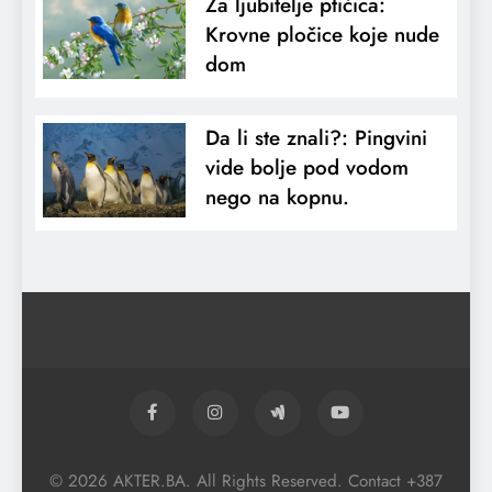
Za ljubitelje ptičica:
Krovne pločice koje nude
dom
Da li ste znali?: Pingvini
vide bolje pod vodom
nego na kopnu.
© 2026 AKTER.BA. All Rights Reserved. Contact +387