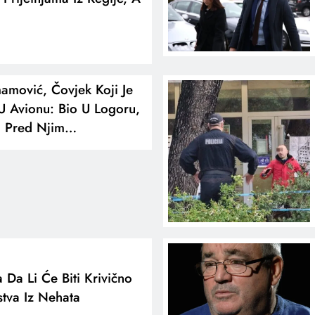
amović, Čovjek Koji Je
 Avionu: Bio U Logoru,
li Pred Njim…
 Da Li Će Biti Krivično
tva Iz Nehata