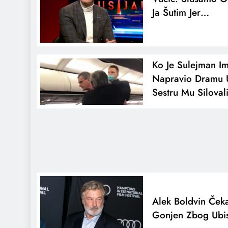
Ja Šutim Jer…
Ko Je Sulejman Im
Napravio Dramu U
Sestru Mu Silova
Alek Boldvin Čeka
Gonjen Zbog Ubis