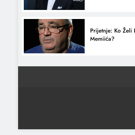
Prijetnje: Ko Želi 
Memiića?