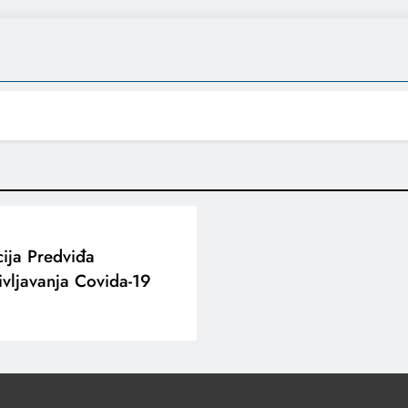
cija Predviđa
ivljavanja Covida-19