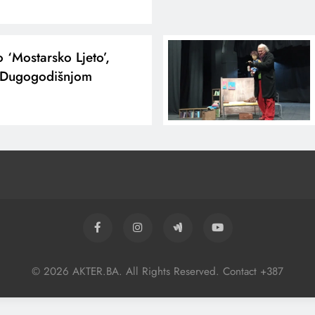
‘Mostarsko Ljeto’,
 S Dugogodišnjom
© 2026 AKTER.BA. All Rights Reserved. Contact +387