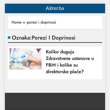
Akter.ba
Home
porezi i doprinosi
Oznaka:
Porezi I Doprinosi
Koliko duguju
Zdravstvene ustanove u
FBiH i kolike su
direktorske plaće?