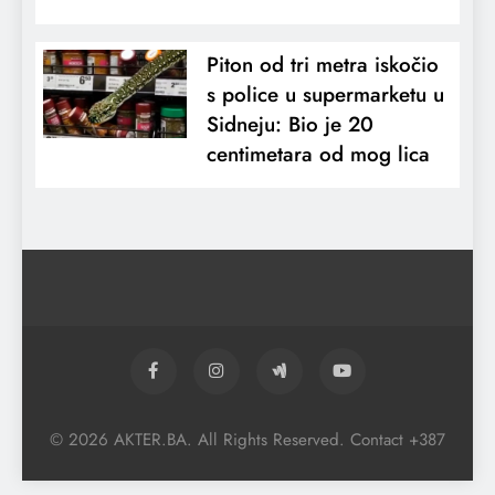
Piton od tri metra iskočio
s police u supermarketu u
Sidneju: Bio je 20
centimetara od mog lica
© 2026 AKTER.BA. All Rights Reserved. Contact +387