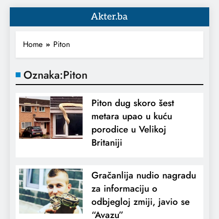
Akter.ba
Home
Piton
Oznaka:
Piton
Piton dug skoro šest
metara upao u kuću
porodice u Velikoj
Britaniji
Gračanlija nudio nagradu
za informaciju o
odbjegloj zmiji, javio se
“Avazu”