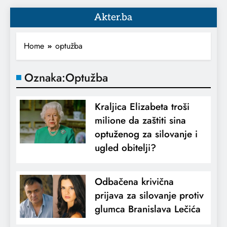
Akter.ba
Home
optužba
Oznaka:
Optužba
Kraljica Elizabeta troši
milione da zaštiti sina
optuženog za silovanje i
ugled obitelji?
Odbačena krivična
prijava za silovanje protiv
glumca Branislava Lečića