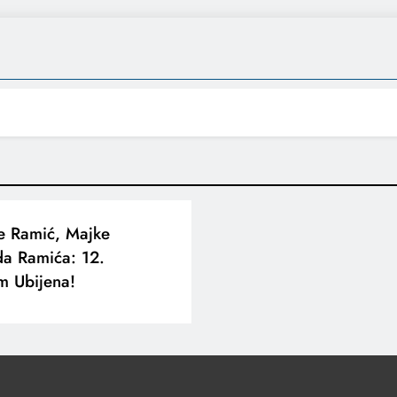
ne Ramić, Majke
a Ramića: 12.
m Ubijena!