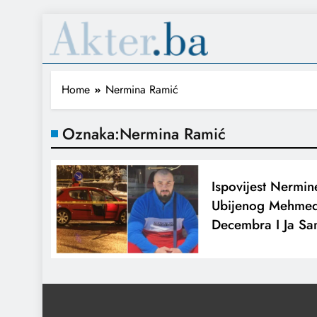
Home
Nermina Ramić
Oznaka:
Nermina Ramić
Ispovijest Nermi
Ubijenog Mehmed
Decembra I Ja Sa