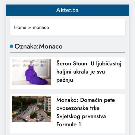
Akter.ba
Home
monaco
Oznaka:
Monaco
Šeron Stoun: U ljubičastoj
haljini ukrala je svu
pažnju
Monako: Domaćin pete
ovosezonske trke
Svjetskog prvenstva
Formule 1