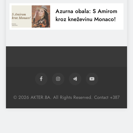
Azurna obala: S Amirom
kroz kneževinu Monaco!
© 2026 AKTER.BA. All Rights Reserved. Contact +387