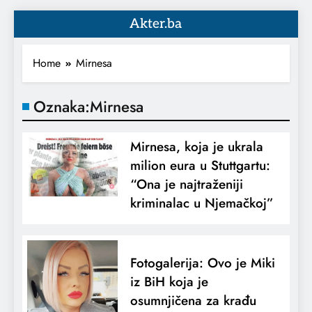
Akter.ba
Home
Mirnesa
Oznaka:
Mirnesa
Mirnesa, koja je ukrala
milion eura u Stuttgartu:
“Ona je najtraženiji
kriminalac u Njemačkoj”
Fotogalerija: Ovo je Miki
iz BiH koja je
osumnjičena za krađu