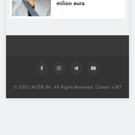
milion eura
© 2026 AKTER.BA. All Rights Reserved. Contact +387