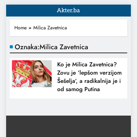
Akter.ba
Home
Milica Zavetnica
Oznaka:
Milica Zavetnica
Ko je Milica Zavetnica?
Zovu je ‘lepšom verzijom
Šešelja‘, a radikalnija je i
od samog Putina