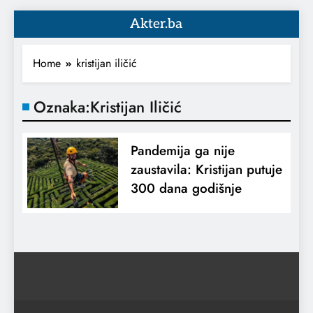
Akter.ba
Home
kristijan iličić
Oznaka:
Kristijan Iličić
Pandemija ga nije
zaustavila: Kristijan putuje
300 dana godišnje