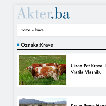
Home
krave
Oznaka:
Krave
Ukrao Pet Krava, 
Vratila Vlasniku
Krave Prave Haos