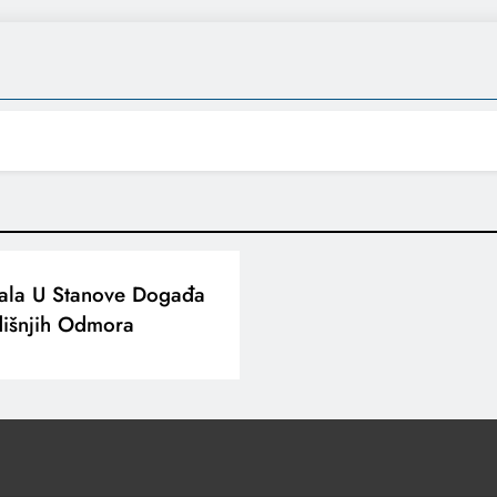
vala U Stanove Događa
dišnjih Odmora