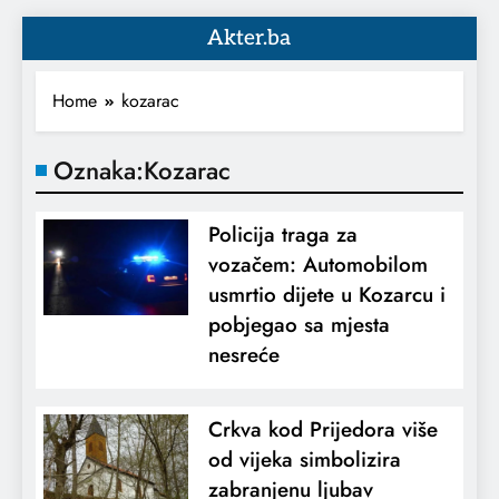
Akter.ba
Home
kozarac
Oznaka:
Kozarac
Policija traga za
vozačem: Automobilom
usmrtio dijete u Kozarcu i
pobjegao sa mjesta
nesreće
Crkva kod Prijedora više
od vijeka simbolizira
zabranjenu ljubav