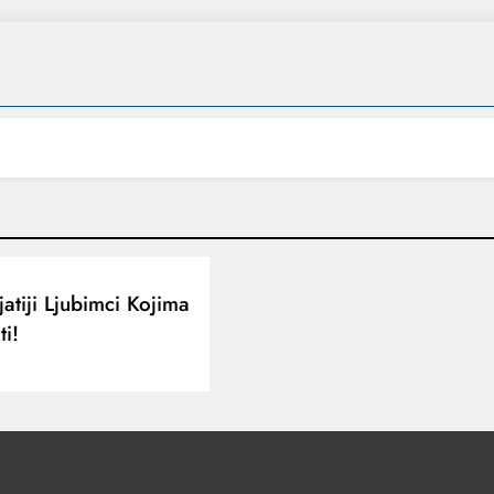
atiji Ljubimci Kojima
i!