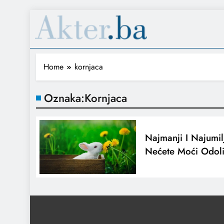
Home
kornjaca
Oznaka:
Kornjaca
Najmanji I Najumilj
Nećete Moći Odolit