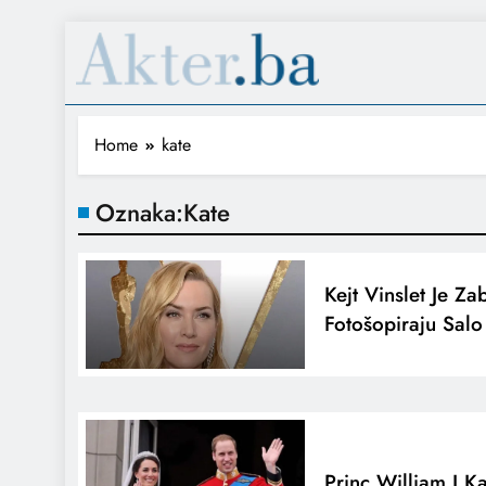
Home
kate
Oznaka:
Kate
Kejt Vinslet Je Za
Fotošopiraju Sal
Princ William I Ka