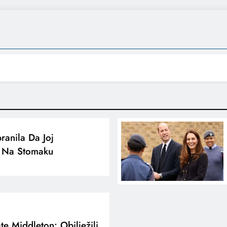
branila Da Joj
o Na Stomaku
te Middleton: Obilježili