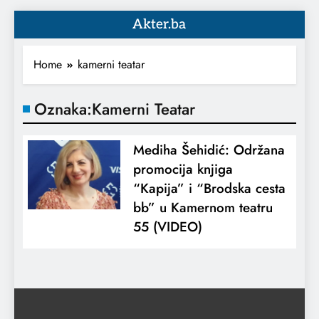
Akter.ba
Home
kamerni teatar
Oznaka:
Kamerni Teatar
Mediha Šehidić: Održana
promocija knjiga
“Kapija” i “Brodska cesta
bb” u Kamernom teatru
55 (VIDEO)