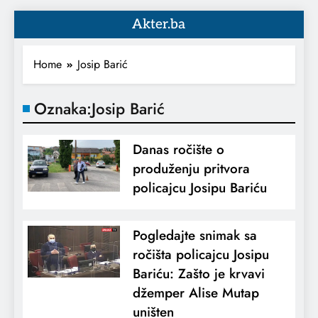
Akter.ba
Home
Josip Barić
Oznaka:
Josip Barić
Danas ročište o
produženju pritvora
policajcu Josipu Bariću
Pogledajte snimak sa
ročišta policajcu Josipu
Bariću: Zašto je krvavi
džemper Alise Mutap
uništen