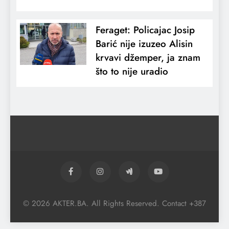
Feraget: Policajac Josip
Barić nije izuzeo Alisin
krvavi džemper, ja znam
što to nije uradio
© 2026 AKTER.BA. All Rights Reserved. Contact +387