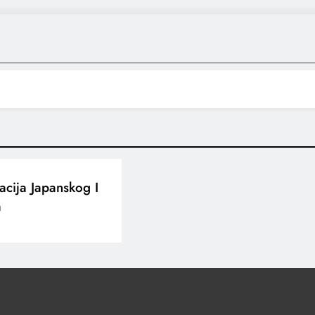
cija Japanskog I
a