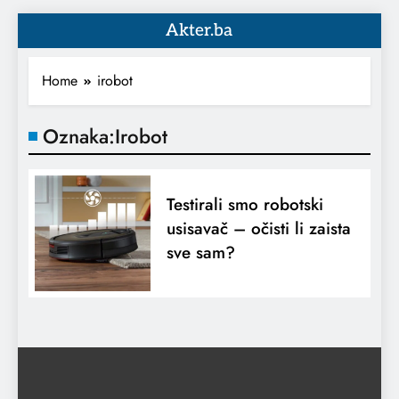
Akter.ba
Home
irobot
Oznaka:
Irobot
Testirali smo robotski
usisavač – očisti li zaista
sve sam?