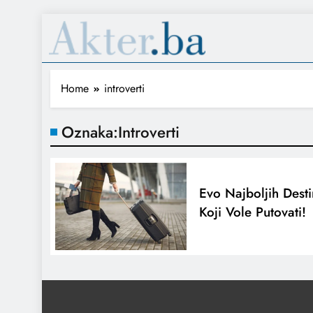
Home
introverti
Oznaka:
Introverti
Evo Najboljih Desti
Koji Vole Putovati!