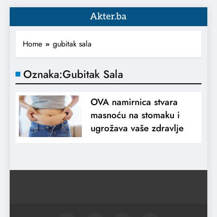
Akter.ba
Home
gubitak sala
Oznaka:
Gubitak Sala
OVA namirnica stvara
masnoću na stomaku i
ugrožava vaše zdravlje