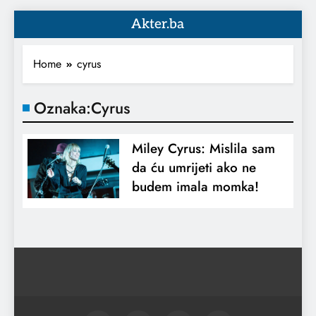
Akter.ba
Home
cyrus
Oznaka:
Cyrus
Miley Cyrus: Mislila sam
da ću umrijeti ako ne
budem imala momka!