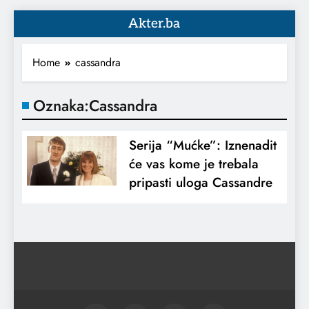
Akter.ba
Home
cassandra
Oznaka:
Cassandra
Serija “Mućke”: Iznenadit
će vas kome je trebala
pripasti uloga Cassandre