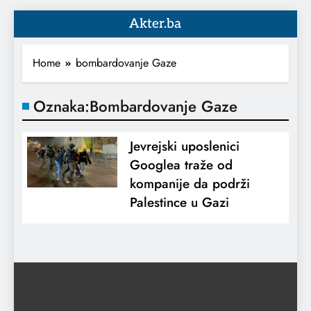
Akter.ba
Home
bombardovanje Gaze
Oznaka:
Bombardovanje Gaze
Jevrejski uposlenici
Googlea traže od
kompanije da podrži
Palestince u Gazi