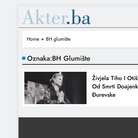
Home
BH glumište
Oznaka:
BH Glumište
Živjela Tiho I Oti
Od Smrti Doajen
Đurevske