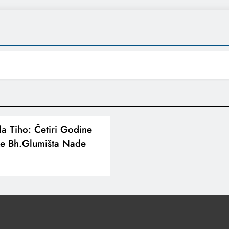
šla Tiho: Četiri Godine
ke Bh.glumišta Nade