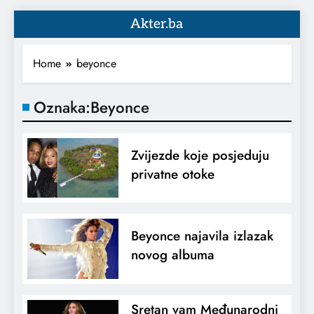
Akter.ba
Home
beyonce
Oznaka:
Beyonce
Zvijezde koje posjeduju
privatne otoke
Beyonce najavila izlazak
novog albuma
Sretan vam Međunarodni