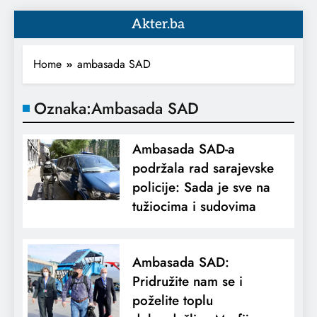
Akter.ba
Home
ambasada SAD
Oznaka:
Ambasada SAD
Ambasada SAD-a
podržala rad sarajevske
policije: Sada je sve na
tužiocima i sudovima
Ambasada SAD:
Pridružite nam se i
poželite toplu