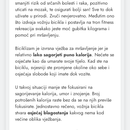
smanjiti rizik od srčanih bolesti i raka, pozitivno
uticati na mozak, te osigurati bolji san! Sve to dok
uživate u prirodi. Zvuči nevjerovatno. Međutim ono
što izdvaja vožnju bicikla i postavlja na tron fitness
rekreacija svakako jeste moć gubitka kilograma i
pomoć pri mršavljenju.
Biciklizam je izvrsna vježba za mršavljenje jer je
relativno
lako sagorjeti puno kalorija
. Nećete se
osjećate kao da umarate svoje tijelo. Kad ste na
biciklu, svjesniji ste promjene okoline oko sebe i
osjećaja slobode koji imate dok vozite.
U takvoj situaciji manje ste fokusirani na
sagorijevanje kalorija, umor i znojenje. Broj
potrošenih kalorija raste bez da se na njih previše
fokusirate. Jednostavno rečeno, vožnja bicikla
stvara
osjećaj blagostanja
kakvog nema kod
većine oblika vježbanja.