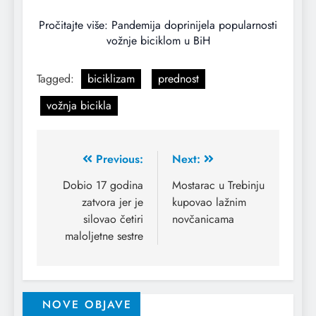
Pročitajte više: Pandemija doprinijela popularnosti
vožnje biciklom u BiH
Tagged:
biciklizam
prednost
vožnja bicikla
Previous:
Next:
Dobio 17 godina
Mostarac u Trebinju
zatvora jer je
kupovao lažnim
silovao četiri
novčanicama
maloljetne sestre
NOVE OBJAVE