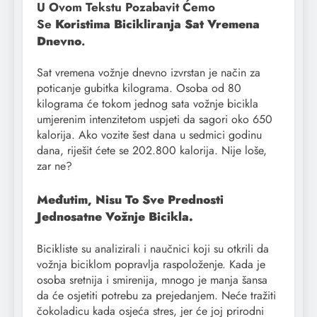
U Ovom Tekstu Pozabavit Ćemo
Se
Koristima Bicikliranja Sat Vremena
Dnevno
.
Sat vremena vožnje dnevno izvrstan je način za
poticanje gubitka kilograma. Osoba od 80
kilograma će tokom jednog sata vožnje bicikla
umjerenim intenzitetom uspjeti da sagori oko 650
kalorija. Ako vozite šest dana u sedmici godinu
dana, riješit ćete se 202.800 kalorija. Nije loše,
zar ne?
Međutim, Nisu To Sve Prednosti
Jednosatne Vožnje Bicikla.
Bicikliste su analizirali i naučnici koji su otkrili da
vožnja biciklom popravlja raspoloženje. Kada je
osoba sretnija i smirenija, mnogo je manja šansa
da će osjetiti potrebu za prejedanjem. Neće tražiti
čokoladicu kada osjeća stres, jer će joj prirodni