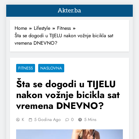
Akter.ba
Home
Lifestyle
Fitness
Šta se dogodi u TIJELU nakon vožnje bicikla sat
vremena DNEVNO?
FITNESS
NASLOVNA
Šta se dogodi u TIJELU
nakon vožnje bicikla sat
vremena DNEVNO?
K
5 Godina Ago
0
5 Mins