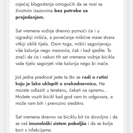
osjećaj blagostanja omogućiti da se nosi sa
životnim izazovima
bez potrebe za
prejedanjem.
Sat vremena vožnje dnevno pomoći će i u
izgradnji mišića, a povećanje mišićne mase stvara
vitkiji oblik tijela. Osim toga, mišići sagorijevaju
više kalorija nego masnoće, čak i kad sjedite. To
znači da će i nakon tih sat vremena vožnje bicikla
vaše tijelo sagorjeti više kalorija nego bi inače.
Još jedna prednost jeste ta što se
radi o rutini
koju je lako uklopiti u svakodnevnicu.
Ne
morate odlaziti u teretanu, čekati na opremu…
Možete voziti bicikl kad god vam to odgovara, a
može vam biti i prevozno sredstvo.
Sat vremena dnevno na biciklu bit će dovoljno i da
se vaš
imunološki sistem poboljša
i da se bolje
bori s infekcijama.