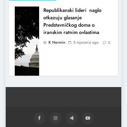
Republikanski lideri naglo
otkazuju glasanje
Predstavničkog doma o
iranskim ratnim ovlastima
K Nermin
3 mjeseca ago
0
El Nino utiče na živote stotina miliona
ljudi širom svijeta