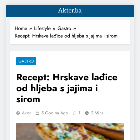
Akter.ba
Home
Lifestyle
Gastro
Recept: Hrskave lađice od hljeba s jajima i sirom
GASTRO
Recept: Hrskave lađice
od hljeba s jajima i
sirom
Akter
5 Godina Ago
1
2 Mins