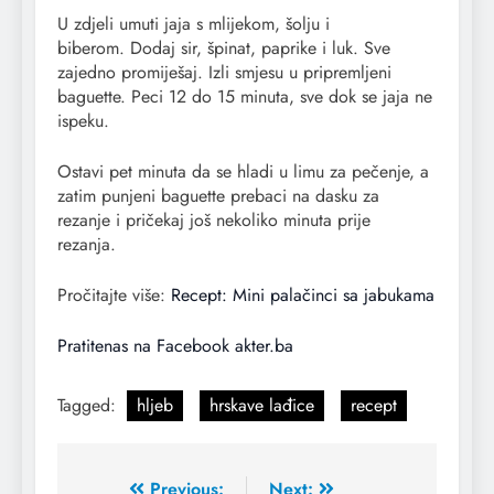
U zdjeli umuti jaja s mlijekom, šolju i
biberom. Dodaj sir, špinat, paprike i luk. Sve
zajedno promiješaj. Izli smjesu u pripremljeni
baguette. Peci 12 do 15 minuta, sve dok se jaja ne
ispeku.
Ostavi pet minuta da se hladi u limu za pečenje, a
zatim punjeni baguette prebaci na dasku za
rezanje i pričekaj još nekoliko minuta prije
rezanja.
Pročitajte više:
Recept: Mini palačinci sa jabukama
Pratitenas na Facebook akter.ba
Tagged:
hljeb
hrskave lađice
recept
Previous:
Next: