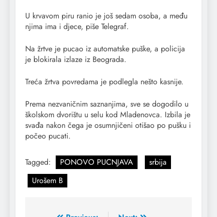
U krvavom piru ranio je još sedam osoba, a među
njima ima i djece, piše Telegraf.
Na žrtve je pucao iz automatske puške, a policija
je blokirala izlaze iz Beograda.
Treća žrtva povredama je podlegla nešto kasnije.
Prema nezvaničnim saznanjima, sve se dogodilo u
školskom dvorištu u selu kod Mladenovca. Izbila je
svađa nakon čega je osumnjičeni otišao po pušku i
počeo pucati.
Tagged:
PONOVO PUCNJAVA
srbija
Urošem B