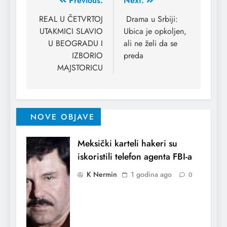
Previous:
Next:
REAL U ČETVRTOJ
Drama u Srbiji:
UTAKMICI SLAVIO
Ubica je opkoljen,
U BEOGRADU I
ali ne želi da se
IZBORIO
preda
MAJSTORICU
NOVE OBJAVE
Meksički karteli hakeri su
iskoristili telefon agenta FBI-a
K Nermin
1 godina ago
0