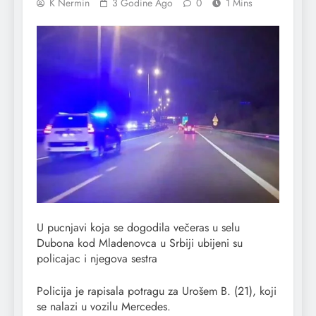
K Nermin
3 Godine Ago
0
1 Mins
U pucnjavi koja se dogodila večeras u selu
Dubona kod Mladenovca u Srbiji ubijeni su
policajac i njegova sestra
Policija je rapisala potragu za Urošem B. (21), koji
se nalazi u vozilu Mercedes.