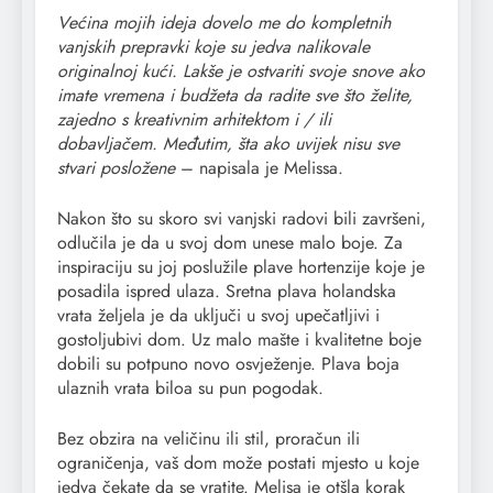
Većina mojih ideja dovelo me do kompletnih
vanjskih prepravki koje su jedva nalikovale
originalnoj kući. Lakše je ostvariti svoje snove ako
imate vremena i budžeta da radite sve što želite,
zajedno s kreativnim arhitektom i / ili
dobavljačem. Međutim, šta ako uvijek nisu sve
stvari posložene
– napisala je Melissa.
Nakon što su skoro svi vanjski radovi bili završeni,
odlučila je da u svoj dom unese malo boje. Za
inspiraciju su joj poslužile plave hortenzije koje je
posadila ispred ulaza. Sretna plava holandska
vrata željela je da uključi u svoj upečatljivi i
gostoljubivi dom. Uz malo mašte i kvalitetne boje
dobili su potpuno novo osvježenje. Plava boja
ulaznih vrata biloa su pun pogodak.
Bez obzira na veličinu ili stil, proračun ili
ograničenja, vaš dom može postati mjesto u koje
jedva čekate da se vratite. Melisa je otšla korak