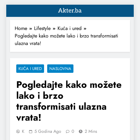
Akter.ba
Home
Lifestyle
Kuća i ured
Pogledajte kako možete lako i brzo transformisati
ulazna vrata!
KUĆA I URED
NASLOVNA
Pogledajte kako možete
lako i brzo
transformisati ulazna
vrata!
K
5 Godina Ago
0
2 Mins