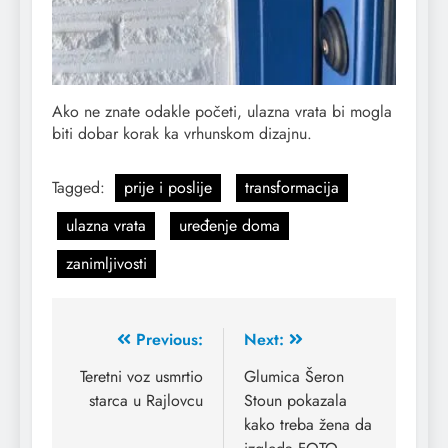
Ako ne znate odakle početi, ulazna vrata bi mogla
biti dobar korak ka vrhunskom dizajnu.
Tagged:
prije i poslije
transformacija
ulazna vrata
uređenje doma
zanimljivosti
Previous:
Next:
Teretni voz usmrtio
Glumica Šeron
starca u Rajlovcu
Stoun pokazala
kako treba žena da