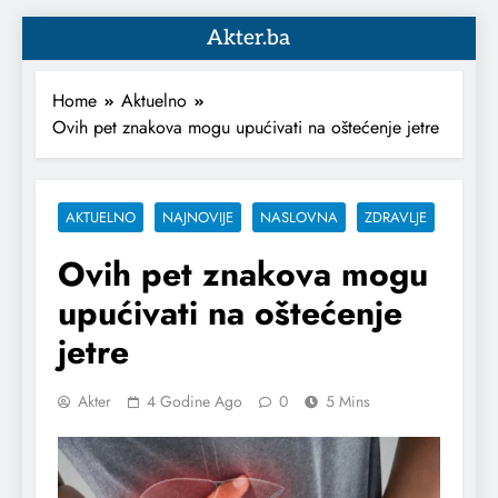
Akter.ba
Home
Aktuelno
Ovih pet znakova mogu upućivati na oštećenje jetre
AKTUELNO
NAJNOVIJE
NASLOVNA
ZDRAVLJE
Ovih pet znakova mogu
upućivati na oštećenje
jetre
Akter
4 Godine Ago
0
5 Mins