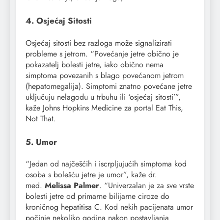
4. Osjećaj Sitosti
Osjećaj sitosti bez razloga može signalizirati
probleme s jetrom. “Povećanje jetre obično je
pokazatelj bolesti jetre, iako obično nema
simptoma povezanih s blago povećanom jetrom
(hepatomegalija). Simptomi znatno povećane jetre
uključuju nelagodu u trbuhu ili ‘osjećaj sitosti’”,
kaže Johns Hopkins Medicine za portal Eat This,
Not That.
5. Umor
“Jedan od najčešćih i iscrpljujućih simptoma kod
osoba s bolešću jetre je umor”, kaže dr.
med.
Melissa Palmer
. “Univerzalan je za sve vrste
bolesti jetre od primarne bilijarne ciroze do
kroničnog hepatitisa C. Kod nekih pacijenata umor
počinje nekoliko godina nakon postavljanja