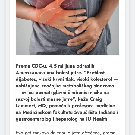
Prema CDC-u, 4,5 milijuna odraslih
Amerikanaca ima bolest jetre. “Pretilost,
dijabetes, visoki krvni tlak, visoki kolesterol —
uobičajene značajke metaboličkog sindroma
— svi su poznati glavni čimbenici rizika za
razvoj bolesti masne jetre”, kaže Craig
Lammert, MD, pomoćnik profesora medicine
na Medicinskom fakultetu Sveučilišta Indiana i
gastroenterolog i hepatolog na IU Health.
Evo pet znakova da vam je jetra oštećena, prema