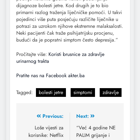
dijagnoze bolesti jetre. Kod drugih je to bio
primarni razlog traženja liječničke pomoći. U takvi
pojedinci više puta posjećuju različite liječnike u
potrazi za uzrokom njihove ekstremne malaksalosti.
Neki pacijenti čak traže psihijatrijsku procjenu,
budući da je popratni simptom često depresija.”
Pročitajte više:
Koristi brusnice za zdravlje
urinarnog trakta
Pratite nas na Facebook akter.ba
Tagged:
bolesti jetre
simptomi
zdravlje
Previous:
Next:
Loše vijesti za
“Već 4 godine NE
korisnike: Netflix
PALIM grijanje i