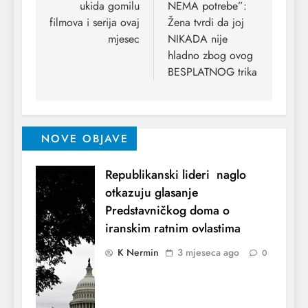
ukida gomilu
NEMA potrebe”:
filmova i serija ovaj
Žena tvrdi da joj
mjesec
NIKADA nije
hladno zbog ovog
BESPLATNOG trika
NOVE OBJAVE
Republikanski lideri naglo
otkazuju glasanje
Predstavničkog doma o
iranskim ratnim ovlastima
K Nermin
3 mjeseca ago
0