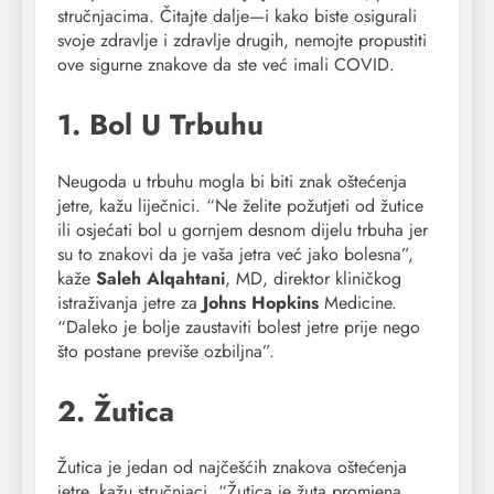
stručnjacima. Čitajte dalje—i kako biste osigurali
svoje zdravlje i zdravlje drugih, nemojte propustiti
ove sigurne znakove da ste već imali COVID.
1. Bol U Trbuhu
Neugoda u trbuhu mogla bi biti znak oštećenja
jetre, kažu liječnici. “Ne želite požutjeti od žutice
ili osjećati bol u gornjem desnom dijelu trbuha jer
su to znakovi da je vaša jetra već jako bolesna”,
kaže
Saleh Alqahtani
, MD, direktor kliničkog
istraživanja jetre za
Johns Hopkins
Medicine.
“Daleko je bolje zaustaviti bolest jetre prije nego
što postane previše ozbiljna”.
2. Žutica
Žutica je jedan od najčešćih znakova oštećenja
jetre, kažu stručnjaci. “Žutica je žuta promjena