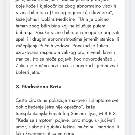
boje kože i bjeloočnica zbog abnormalno visokih
razina bilirubina (žučnog pigmenta) u krvotoku”,
kaže Johns Hopkins Medicine. “Urin je obično
taman zbog bilirubina koji se izlučuje putem
bubrega. Visoke razine bilirubina mogu se pripisati
upali ili drugim abnormalnostima jetrenih stanica ili
začepljenju žučnih vodova. Ponekad je žutica
uzrokovana raspadom velikog broj crvenih krvnih
stanica, što se može pojaviti kod novorođenčadi.
Žutica je obično prvi znak, a ponekad i jedini znak
bolesti jetre.”
3. Nadražena Koža
Često ciroza ne pokazuje znakove ili simptome sve
dok oštećenje jetre nije opsežno”, kaže
transplantacijski hepatolog Sumera Ilyas, M.B.B.S.
“Kada se simptomi pojave, prvo mogu uključivati ​​
umor, slabost i gubitak težine, mučninu, modrice ili
lako krvarenje, oticanje nogu,