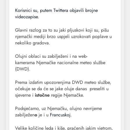
Korisnici su, putem Twittera objavili brojne
videozapise.
Glavni razlog za to su jaki pljuskovi koji su, pišu
njemački mediji brzo uspjeli uzrokovati poplave u
nekoliko gradova.
Olujni oblaci su zabilježeni i na web-
kamerama Njemačke nacionalne meteo službe
(DWD).
Prema izdatim upozorenjima DWD meteo službe,
očekuje se da će se jake oluje danas preseliti u
sjeverne i
istočne
regije Njemačke.
Podsjećamo, uz Njemačku, olujno nevrijeme
zabilježen
o
je i u
Francuskoj
.
Velike količine leda i kiše, praćenih jakim vjetrom,