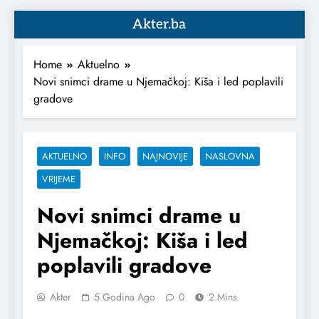
Akter.ba
Home
Aktuelno
Novi snimci drame u Njemačkoj: Kiša i led poplavili
gradove
AKTUELNO
INFO
NAJNOVIJE
NASLOVNA
VRIJEME
Novi snimci drame u
Njemačkoj: Kiša i led
poplavili gradove
Akter
5 Godina Ago
0
2 Mins