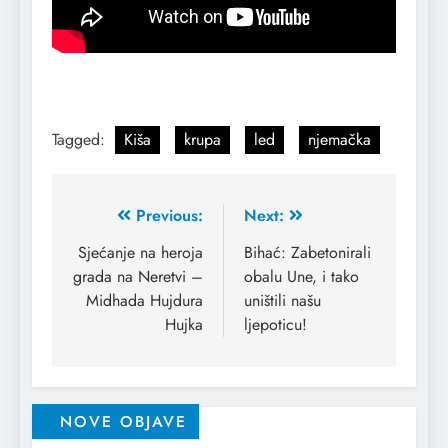
kiša i led kiša i led kišled
Tagged:
Kiša
krupa
led
njemačka
Previous:
Next:
Sjećanje na heroja
Bihać: Zabetonirali
grada na Neretvi –
obalu Une, i tako
Midhada Hujdura
uništili našu
Hujka
ljepoticu!
NOVE OBJAVE