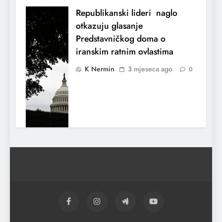
Republikanski lideri naglo
otkazuju glasanje
Predstavničkog doma o
iranskim ratnim ovlastima
K Nermin
3 mjeseca ago
0
El Nino utiče na živote stotina miliona
ljudi širom svijeta