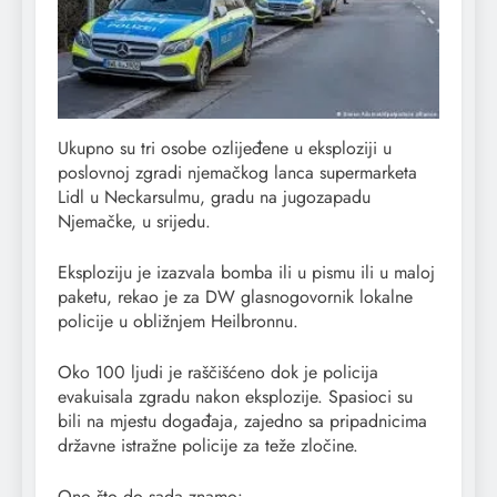
Ukupno su tri osobe ozlijeđene u eksploziji u
poslovnoj zgradi njemačkog lanca supermarketa
Lidl u Neckarsulmu, gradu na jugozapadu
Njemačke, u srijedu.
Eksploziju je izazvala bomba ili u pismu ili u maloj
paketu, rekao je za DW glasnogovornik lokalne
policije u obližnjem Heilbronnu.
Oko 100 ljudi je raščišćeno dok je policija
evakuisala zgradu nakon eksplozije. Spasioci su
bili na mjestu događaja, zajedno sa pripadnicima
državne istražne policije za teže zločine.
Ono što do sada znamo: