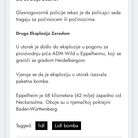
Glasnogovornik policije rekao je da policajci sada
tragaju za počiniocem ili počiniocima.
Druga Eksplozija Zaredom
U utorak je došlo do eksplozije u pogonu za
proizvodnju pića ADM Wild u Eppelheimu, koji se
graniči sa gradom Heidelbergom.
Vjeruje se da je eksploziju u utorak izazvala
paketna bomba.
Eppelheim je 68 kilometara (42 milje) zapadno od
Neckarsulma. Oboje su u njemačkoj pokrajini
Baden-Württemberg.
Tagged:
lidl
Lidl bomba