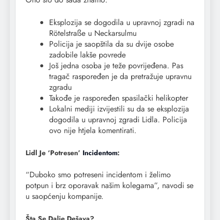
Eksplozija se dogodila u upravnoj zgradi na
Rötelstraße u Neckarsulmu
Policija je saopštila da su dvije osobe
zadobile lakše povrede
Još jedna osoba je teže povrijeđena. Pas
tragač raspoređen je da pretražuje upravnu
zgradu
Takođe je raspoređen spasilački helikopter
Lokalni mediji izvijestili su da se eksplozija
dogodila u upravnoj zgradi Lidla. Policija
ovo nije htjela komentirati.
Lidl Je ‘potresen’
Incidentom
:
“Duboko smo potreseni incidentom i želimo
potpun i brz oporavak našim kolegama”, navodi se
u saopćenju kompanije.
Šta Se Dalje Dešava?