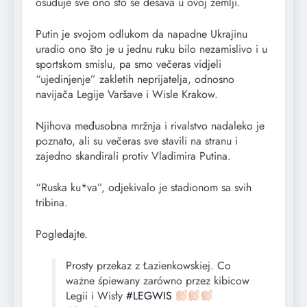
osuđuje sve ono što se dešava u ovoj zemlji.
Putin je svojom odlukom da napadne Ukrajinu
uradio ono što je u jednu ruku bilo nezamislivo i u
sportskom smislu, pa smo večeras vidjeli
“ujedinjenje” zakletih neprijatelja, odnosno
navijača Legije Varšave i Wisle Krakow.
Njihova međusobna mržnja i rivalstvo nadaleko je
poznato, ali su večeras sve stavili na stranu i
zajedno skandirali protiv Vladimira Putina.
“Ruska ku*va”, odjekivalo je stadionom sa svih
tribina.
Pogledajte.
Prosty przekaz z Łazienkowskiej. Co
ważne śpiewany zarówno przez kibicow
Legii i Wisły
#LEGWIS