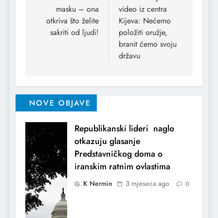
masku – ona
video iz centra
otkriva što želite
Kijeva: Nećemo
sakriti od ljudi!
položiti oružje,
branit ćemo svoju
državu
NOVE OBJAVE
Republikanski lideri naglo
otkazuju glasanje
Predstavničkog doma o
iranskim ratnim ovlastima
K Nermin
3 mjeseca ago
0