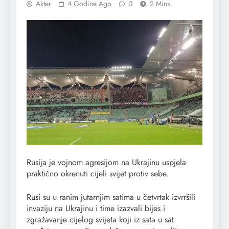
Akter
4 Godine Ago
0
2 Mins
Rusija je vojnom agresijom na Ukrajinu uspjela
praktično okrenuti cijeli svijet protiv sebe.
Rusi su u ranim jutarnjim satima u četvrtak izvrršili
invaziju na Ukrajinu i time izazvali bijes i
zgražavanje cijelog svijeta koji iz sata u sat