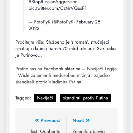
#StopRussianAggression
pic.twitter.com/CzNrVQusP1
— FotoPyK (@FotoPyK)
February 25,
2022
Pročitajte više:
Službeno je ‘siromah’, stručnjaci
smatraju da ima barem 70 mlrd. dolara: Sve rusko
je Putinovo…
Pratite nas na Faceb
ook akter.ba
– Navijači Legije
i Wisle zanemarili međusobnu mržnju i zajedno
skandirali protiv Vladimira Putina
Tagged:
Navijači
skandirali protiv Putina
Previous:
Next:
Test: Odaberite
Zelenski objavio