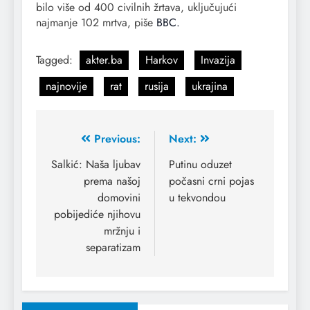
bilo više od 400 civilnih žrtava, uključujući
najmanje 102 mrtva, piše
BBC.
Tagged:
akter.ba
Harkov
Invazija
najnovije
rat
rusija
ukrajina
Previous:
Next:
Salkić: Naša ljubav
Putinu oduzet
prema našoj
počasni crni pojas
domovini
u tekvondou
pobijediće njihovu
mržnju i
separatizam