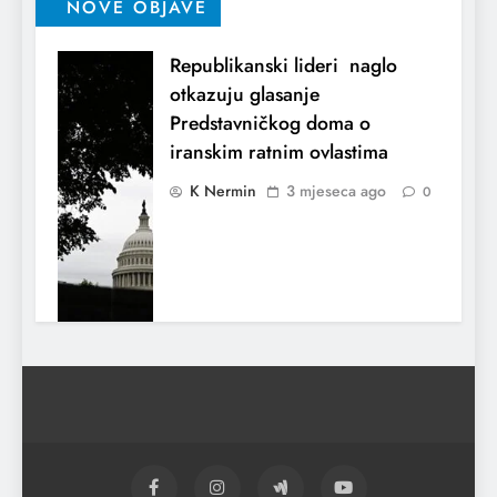
NOVE OBJAVE
Republikanski lideri naglo
otkazuju glasanje
Predstavničkog doma o
iranskim ratnim ovlastima
K Nermin
3 mjeseca ago
0
El Nino utiče na živote stotina miliona