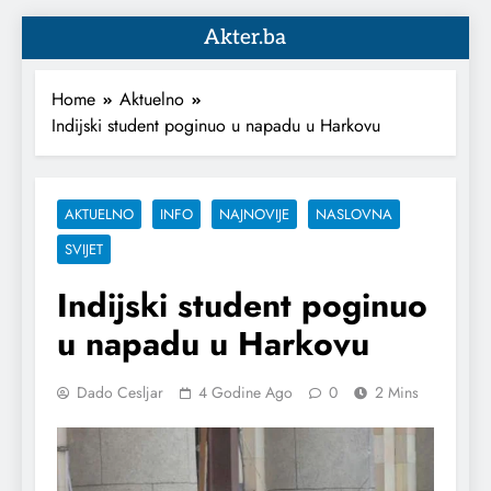
Akter.ba
Home
Aktuelno
Indijski student poginuo u napadu u Harkovu
AKTUELNO
INFO
NAJNOVIJE
NASLOVNA
SVIJET
Indijski student poginuo
u napadu u Harkovu
Dado Cesljar
4 Godine Ago
0
2 Mins