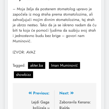
– Moja želja da postanem stomatolog upravo je
započela iz mog straha prema stomatolozima, ali
zahvaljujući mojim divnim stomatolozima, taj strah
je ubrzo nestao. Tako da ja se iskreno nadam da ću
biti ta koja će pomoći ljudima da suzbiju svoj strah
i jednostavno budu bez brige – govori nam
Muminović.
IZVOR: AVAZ
Tagged:
akter.ba
Iman Muminović
showbizz
Previous:
Next:
Lejdi Gaga
Zaboravila Kenana:
briljirala u
Rialda