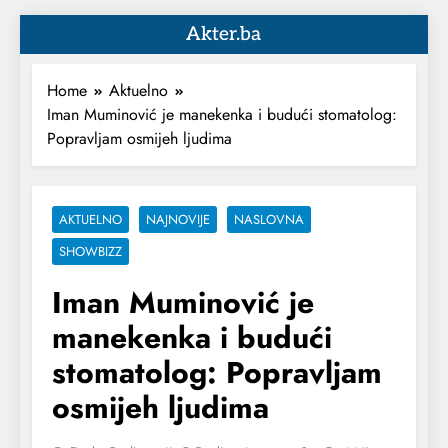
Akter.ba
Home
Aktuelno
Iman Muminović je manekenka i budući stomatolog:
Popravljam osmijeh ljudima
AKTUELNO
NAJNOVIJE
NASLOVNA
SHOWBIZZ
Iman Muminović je
manekenka i budući
stomatolog: Popravljam
osmijeh ljudima