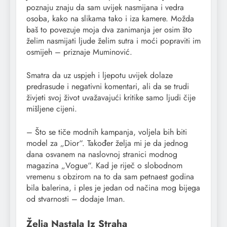
poznaju znaju da sam uvijek nasmijana i vedra
osoba, kako na slikama tako i iza kamere. Možda
baš to povezuje moja dva zanimanja jer osim što
želim nasmijati ljude želim sutra i moći popraviti im
osmijeh – priznaje Muminović.
Smatra da uz uspjeh i ljepotu uvijek dolaze
predrasude i negativni komentari, ali da se trudi
živjeti svoj život uvažavajući kritike samo ljudi čije
mišljene cijeni.
– Što se tiče modnih kampanja, voljela bih biti
model za „Dior“. Također želja mi je da jednog
dana osvanem na naslovnoj stranici modnog
magazina „Vogue“. Kad je riječ o slobodnom
vremenu s obzirom na to da sam petnaest godina
bila balerina, i ples je jedan od načina mog bijega
od stvarnosti – dodaje Iman.
Želja Nastala Iz Straha