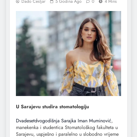
Dado Cesljar
5 Godina Ago
0
4 Mins
U Sarajevu studira stomatologiju
Dvadesetdvogodišnja Sarajka Iman Muminović
,
manekenka i studentica Stomatološkog fakulteta u
Sarajevu, uspješno i paralelno u slobodno vrijeme