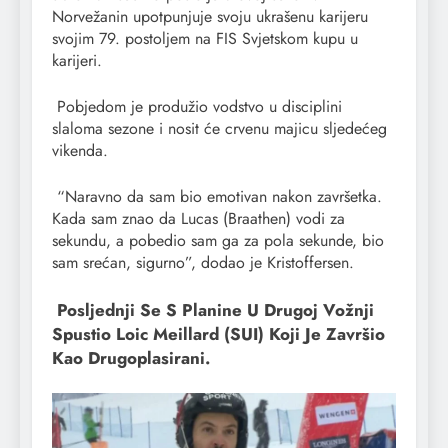
Norvežanin upotpunjuje svoju ukrašenu karijeru
svojim 79. postoljem na FIS Svjetskom kupu u
karijeri.
Pobjedom je produžio vodstvo u disciplini
slaloma sezone i nosit će crvenu majicu sljedećeg
vikenda.
“Naravno da sam bio emotivan nakon završetka.
Kada sam znao da Lucas (Braathen) vodi za
sekundu, a pobedio sam ga za pola sekunde, bio
sam srećan, sigurno”, dodao je Kristoffersen.
Posljednji Se S Planine U Drugoj Vožnji
Spustio Loic Meillard (SUI) Koji Je Završio
Kao Drugoplasirani.