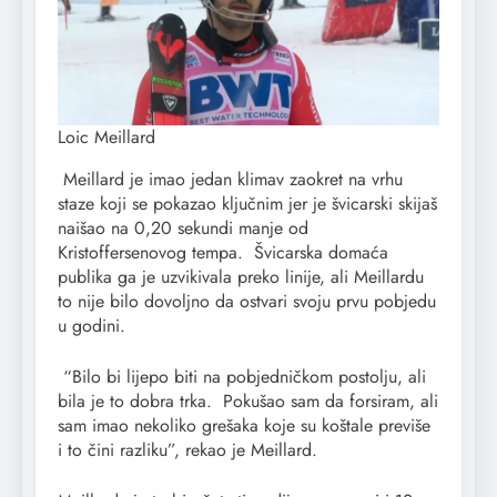
Loic Meillard
Meillard je imao jedan klimav zaokret na vrhu
staze koji se pokazao ključnim jer je švicarski skijaš
naišao na 0,20 sekundi manje od
Kristoffersenovog tempa. Švicarska domaća
publika ga je uzvikivala preko linije, ali Meillardu
to nije bilo dovoljno da ostvari svoju prvu pobjedu
u godini.
“Bilo bi lijepo biti na pobjedničkom postolju, ali
bila je to dobra trka. Pokušao sam da forsiram, ali
sam imao nekoliko grešaka koje su koštale previše
i to čini razliku”, rekao je Meillard.