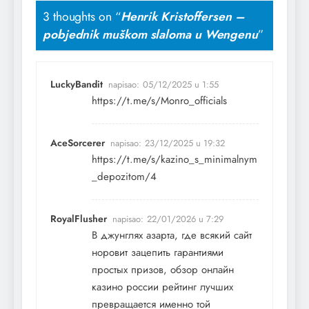
3 thoughts on “
Henrik Kristoffersen –
pobjednik muškom slaloma u Wengenu
”
LuckyBandit
napisao:
05/12/2025 u 1:55
https://t.me/s/Monro_officials
AceSorcerer
napisao:
23/12/2025 u 19:32
https://t.me/s/kazino_s_minimalnym
_depozitom/4
RoyalFlusher
napisao:
22/01/2026 u 7:29
В джунглях азарта, где всякий сайт
норовит зацепить гарантиями
простых призов, обзор онлайн
казино россии рейтинг лучших
превращается именно той