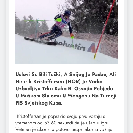
Uslovi Su Bili Teški, A Snijeg Je Padao, Ali
Henrik Kristoffersen (NOR) Je Vodio
Uzbudljivu Trku Kako Bi Osvojio Pobjedu
U Muškom Slalomu U Wengenu Na Turneji
FIS Svjetskog Kupa.
Kristoffersen je popravio svoju prvu vožnju s
vremenom od 53,60 sekundi da je ušao u igru.
Veteran je iskoristio gotovo besprijekornu vožnju