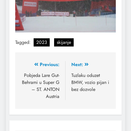
Tagged:
2023
skijanje
Previous:
Next:
Pobjeda Lare Gut-
Tuzlaku oduzet
Behrami u Super G
BMW, vozio pijan i
– ST. ANTON
bez dozvole
Austria