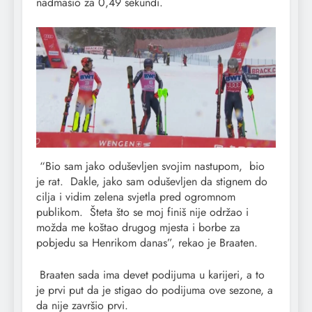
nadmašio za 0,49 sekundi.
“Bio sam jako oduševljen svojim nastupom, bio
je rat. Dakle, jako sam oduševljen da stignem do
cilja i vidim zelena svjetla pred ogromnom
publikom. Šteta što se moj finiš nije održao i
možda me koštao drugog mjesta i borbe za
pobjedu sa Henrikom danas”, rekao je Braaten.
Braaten sada ima devet podijuma u karijeri, a to
je prvi put da je stigao do podijuma ove sezone, a
da nije završio prvi.