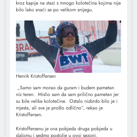
kroz kapije na stazi s mnogo kolotečina kojima nije
bilo lako snaći se po velikom snijegu.
Henrik Kristoffersen
„Samo sam morao da guram i budem pametan
niz teren. Mislio sam da sam prilično pametan jer
su bile velike kolotečine. Ostalo nizbrdo bilo je i
mjesta, ali sve je prošlo odlično”, rekao je
Kristoffersen.
Kristoffersenu je ova pobjeda druga pobjeda u
slalomu i sedmo postolje u ovoj sezoni.