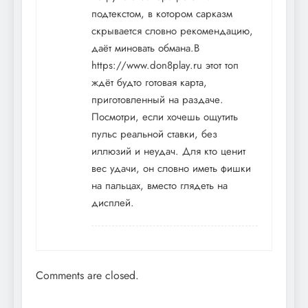
подтекстом, в котором сарказм
скрывается словно рекомендацию,
даёт миновать обмана.В
https://www.don8play.ru
этот топ
ждёт будто готовая карта,
приготовленный на раздаче.
Посмотри, если хочешь ощутить
пульс реальной ставки, без
иллюзий и неудач. Для кто ценит
вес удачи, он словно иметь фишки
на пальцах, вместо глядеть на
дисплей.
Comments are closed.