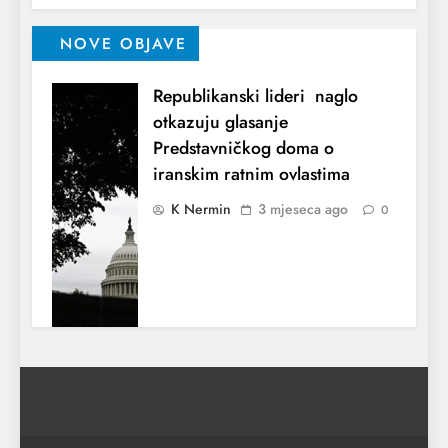
NOVE OBJAVE
Republikanski lideri naglo
otkazuju glasanje
Predstavničkog doma o
iranskim ratnim ovlastima
K Nermin
3 mjeseca ago
0