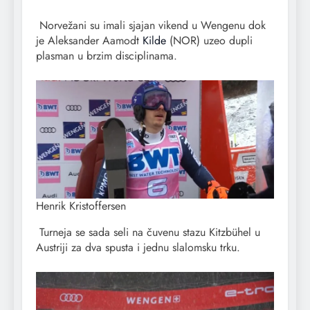
Norvežani su imali sjajan vikend u Wengenu dok
je Aleksander Aamodt
Kilde
(NOR) uzeo dupli
plasman u brzim disciplinama.
Henrik Kristoffersen
Turneja se sada seli na čuvenu stazu Kitzbühel u
Austriji za dva spusta i jednu slalomsku trku.