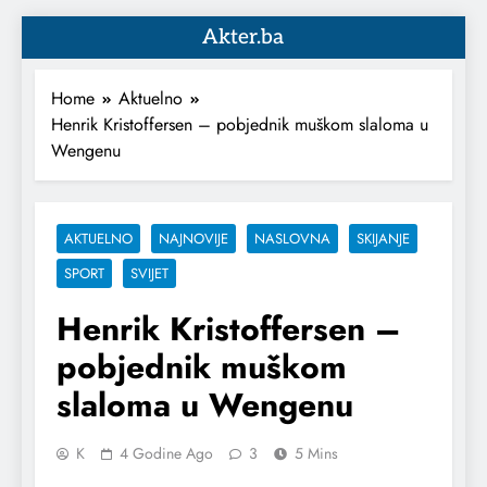
Akter.ba
Home
Aktuelno
Henrik Kristoffersen – pobjednik muškom slaloma u
Wengenu
AKTUELNO
NAJNOVIJE
NASLOVNA
SKIJANJE
SPORT
SVIJET
Henrik Kristoffersen –
pobjednik muškom
slaloma u Wengenu
K
4 Godine Ago
3
5 Mins