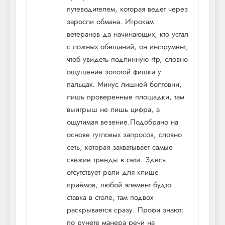
путеводителем, которая ведет через
заросли обмана. Игрокам
ветеранов да начинающих, кто устал
с ложных обещаний, он инструмент,
чтоб увидеть подлинную rtp, словно
ощущение золотой фишки у
пальцах. Минус лишней болтовни,
лишь проверенные площадки, там
выигрыш не лишь цифра, а
ощутимая везение.Подобрано на
основе гугловых запросов, словно
сеть, которая захватывает самые
свежие тренды в сети. Здесь
отсутствует роли для клише
приёмов, любой элемент будто
ставка в столе, там подвох
раскрывается сразу. Профи знают:
по рунете манера речи на