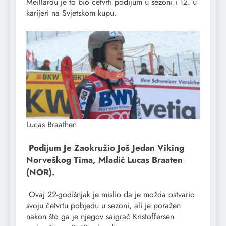
Meillardu je to bio četvrti podijum u sezoni i 12. u
karijeri na Svjetskom kupu.
Lucas Braathen
Podijum Je Zaokružio Još Jedan Viking
Norveškog Tima, Mladić Lucas Braaten
(NOR).
Ovaj 22-godišnjak je mislio da je možda ostvario
svoju četvrtu pobjedu u sezoni, ali je poražen
nakon što ga je njegov saigrač Kristoffersen