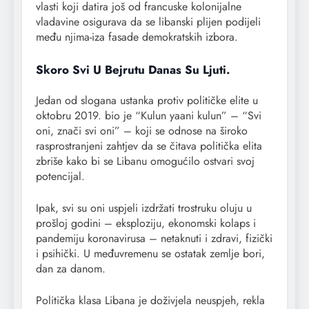
vlasti koji datira još od francuske kolonijalne
vladavine osigurava da se libanski plijen podijeli
među njima-iza fasade demokratskih izbora.
Skoro Svi U Bejrutu Danas Su Ljuti.
Jedan od slogana ustanka protiv političke elite u
oktobru 2019. bio je “Kulun yaani kulun” – “Svi
oni, znači svi oni” – koji se odnose na široko
rasprostranjeni zahtjev da se čitava politička elita
zbriše kako bi se Libanu omogućilo ostvari svoj
potencijal.
Ipak, svi su oni uspjeli izdržati trostruku oluju u
prošloj godini – eksploziju, ekonomski kolaps i
pandemiju koronavirusa – netaknuti i zdravi, fizički
i psihički. U međuvremenu se ostatak zemlje bori,
dan za danom.
Politička klasa Libana je doživjela neuspjeh, rekla