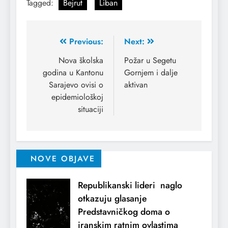
Tagged:
Bejrut
Liban
Previous:
Next:
Nova školska
Požar u Segetu
godina u Kantonu
Gornjem i dalje
Sarajevo ovisi o
aktivan
epidemiološkoj
situaciji
NOVE OBJAVE
Republikanski lideri naglo
otkazuju glasanje
Predstavničkog doma o
iranskim ratnim ovlastima