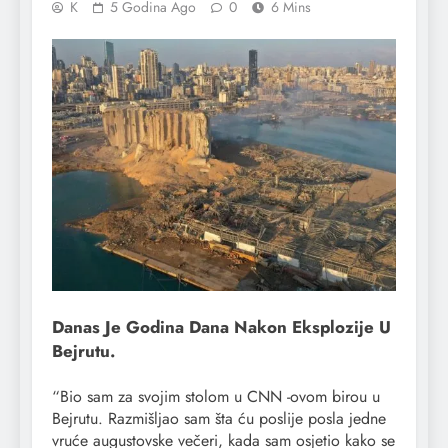
K
5 Godina Ago
0
6 Mins
Danas Je Godina Dana Nakon Eksplozije U
Bejrutu.
“Bio sam za svojim stolom u CNN -ovom birou u
Bejrutu. Razmišljao sam šta ću poslije posla jedne
vruće augustovske večeri, kada sam osjetio kako se