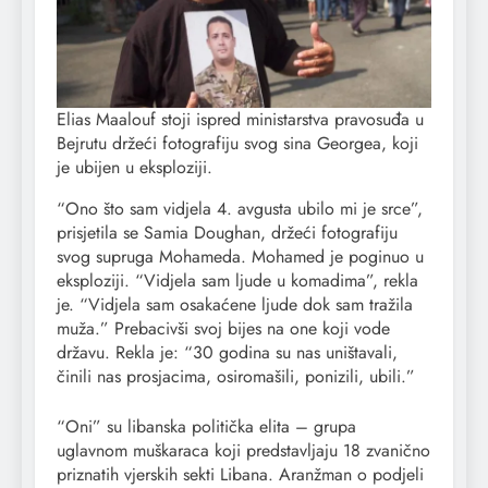
Elias Maalouf stoji ispred ministarstva pravosuđa u
Bejrutu držeći fotografiju svog sina Georgea, koji
je ubijen u eksploziji.
“Ono što sam vidjela 4. avgusta ubilo mi je srce”,
prisjetila se Samia Doughan, držeći fotografiju
svog supruga Mohameda. Mohamed je poginuo u
eksploziji. “Vidjela sam ljude u komadima”, rekla
je. “Vidjela sam osakaćene ljude dok sam tražila
muža.” Prebacivši svoj bijes na one koji vode
državu. Rekla je: “30 godina su nas uništavali,
činili nas prosjacima, osiromašili, ponizili, ubili.”
“Oni” su libanska politička elita – grupa
uglavnom muškaraca koji predstavljaju 18 zvanično
priznatih vjerskih sekti Libana. Aranžman o podjeli