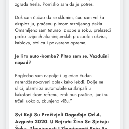
zgrada tresla. Pomislio sam da je potres.
Dok sam čučao da se sklonim, čuo sam veliku
eksploziju, praćenu plimom razbijenog stakla.
Omamljeno sam teturao iz sobe u sobu, prelazeći
preko uvijenih aluminijumskih prozorskih okvira,
kablova, stolica i pokvarene opreme.
Je li to auto -bomba? Pitao sam se. Vazdušni
napad?
Pogledao sam napolje i ugledao čudan
narandžasto-crveni oblak kako lebdi. Dolje na
ulici, alarmi za automobile su škripali u
kakofonijskom refrenu, zrak pun prašine, ljudi su
trčali uokolo, zbunjeno viču.”
Svi Koji Su Preživjeli Događaje Od 4.
Avgusta 2020. U Bejrutu Živo Se Sjećaju
Šoka, Zbunjenosti I Zbunjenosti Koje Su