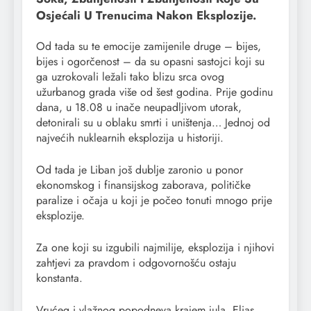
Osjećali U Trenucima Nakon Eksplozije.
Od tada su te emocije zamijenile druge – bijes,
bijes i ogorčenost – da su opasni sastojci koji su
ga uzrokovali ležali tako blizu srca ovog
užurbanog grada više od šest godina. Prije godinu
dana, u 18.08 u inače neupadljivom utorak,
detonirali su u oblaku smrti i uništenja… Jednoj od
najvećih nuklearnih eksplozija u historiji.
Od tada je Liban još dublje zaronio u ponor
ekonomskog i finansijskog zaborava, političke
paralize i očaja u koji je počeo tonuti mnogo prije
eksplozije.
Za one koji su izgubili najmilije, eksplozija i njihovi
zahtjevi za pravdom i odgovornošću ostaju
konstanta.
Vrućeg i vlažnog popodneva krajem jula, Elias