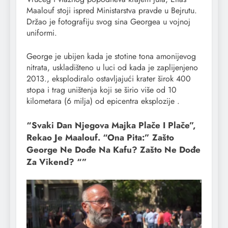
Maalouf stoji ispred Ministarstva pravde u Bejrutu.
Držao je fotografiju svog sina Georgea u vojnoj
uniformi.
George je ubijen kada je stotine tona amonijevog
nitrata, uskladišteno u luci od kada je zaplijenjeno
2013., eksplodiralo ostavljajući krater širok 400
stopa i trag uništenja koji se širio više od 10
kilometara (6 milja) od epicentra eksplozije .
“Svaki Dan Njegova Majka Plače I Plače”,
Rekao Je Maalouf. “Ona Pita:” Zašto
George Ne Dođe Na Kafu? Zašto Ne Dođe
Za Vikend? “”